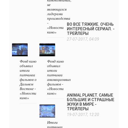
кинокомпаний,
не
являющихся
лидерами
производства
-
ВО ВСЕ ТЯЖКИЕ. ОЧЕНЬ
«Новости
ИНТЕРЕСНЫЙ СЕРИАЛ. -
кино»
ТРЕЙЛЕРЫ
27-07-2017, 04:09
Фонд кино
Фонд кино
объявил
объявил
итоги
итоги
питчинга
питчинга
фильмов о
анимационных
Дальнем
фильмов -
Востоке -
«Новости
«Новости
кино»
ANIMAL PLANET. САМЫЕ
кино»
БОЛЬШИЕ И СТРАШНЫЕ
ЖУКИ В МИРЕ -
ТРЕЙЛЕРЫ
19-07-2017, 12:20
Итоги
питчинга