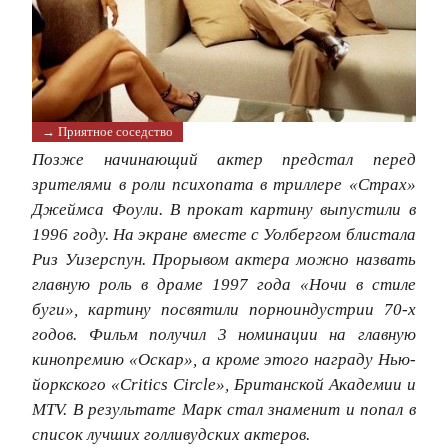
→ Приятное соседство
Позже начинающий актер предстал перед
зрителями в роли психопата в триллере «Страх»
Джеймса Фоули. В прокат картину выпустили в
1996 году. На экране вместе с Уолбергом блистала
Риз Уизерспун. Прорывом актера можно назвать
главную роль в драме 1997 года «Ночи в стиле
буги», картину посвятили порноиндустрии 70-х
годов. Фильм получил 3 номинации на главную
кинопремию «Оскар», а кроме этого награду Нью-
йоркского «Critics Circle», Британской Академии и
MTV. В результате Марк стал знаменит и попал в
список лучших голливудских актеров.