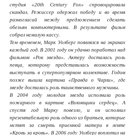
студия «20th Century Fox» спровоцировала
скандал. Режиссер одержал победу и во время
разногласий между предложением сделать
обезьян компьютерными. В результате фильм
собрал немалую кассу.
Тем временем, Марк Уолберг появлялся на экранах
каждый год. В 2001 году он удачно поработал над
фильмом «Рок звезда». Актеру досталась роль
певца, которому представилась возможность
выступать в суперпопулярном коллективе. Годом
позже вышла картина «Правда о Чарли», где
звезде досталась роль таинственного мужчины.
В 2004 году молодая звезда исполнила роль
пожарного в картине «Взломщики сердец». А
спустя год Марку повезло, и он исполнил
презентабельную роль одного из братьев, которые
мстят за смерть приемной матери в ленте
«Кровь за кровь». В 2006 году Уолберг воплотил на