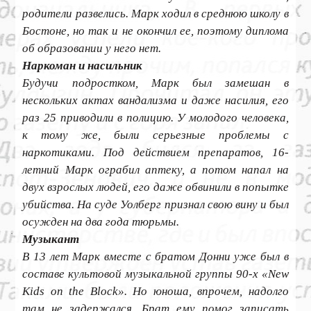
родители развелись. Марк ходил в среднюю школу в
Бостоне, но так и не окончил ее, поэтому диплома
об образовании у него нет.
Наркоман и насильник
Будучи подростком, Марк был замешан в
нескольких актах вандализма и даже насилия, его
раз 25 приводили в полицию. У молодого человека,
к тому же, были серьезные проблемы с
наркотиками. Под действием препаратов, 16-
летний Марк ограбил аптеку, а потом напал на
двух взрослых людей, его даже обвинили в попытке
убийства. На суде Уолберг признал свою вину и был
осужден на два года тюрьмы.
Музыкант
В 13 лет Марк вместе с братом Донни уже был в
составе культовой музыкальной группы 90-х «New
Kids on the Block». Но юноша, впрочем, надолго
там не задержался. Брат ему помог записать