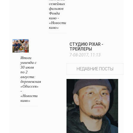
семейных
фильмов
Фонда
кино -
«Новости
кино»
СТУДИЮ PIXAR -
ТРЕЙЛЕРЫ
7-08-2017, 11:13
Итоги
уикенда с
30 июля
НЕДАВНИЕ ПОСТЫ
по 2
августа:
деревенская
«Одиссея»
-
«Новости
кино»