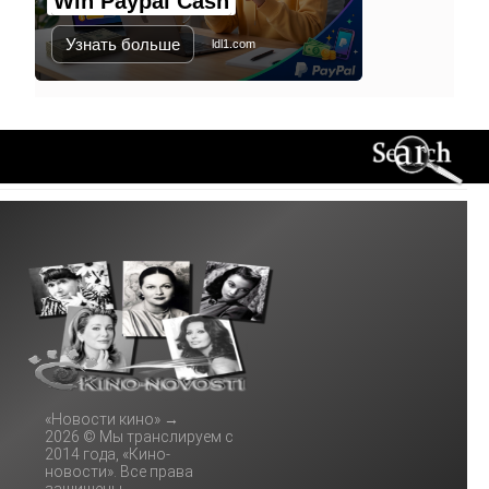
Win Paypal Cash
Узнать больше
ldl1.com
«Новости кино»
→
2026
© Мы транслируем с
2014 года, «Кино-
новости». Все права
защищены.