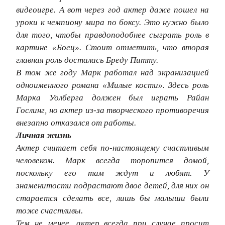
видеоигре. А вот через год актер даже пошел на
уроки к чемпиону мира по боксу. Это нужно было
для того, чтобы правдоподобнее сыграть роль в
картине «Боец». Стоит отметить, что вторая
главная роль досталась Бреду Питту.
В том же году Марк работал над экранизацией
одноименного романа «Милые кости». Здесь роль
Марка Уолберга должен был играть Райан
Гослинг, но актер из-за творческого противоречия
внезапно отказался от работы.
Личная жизнь
Актер считает себя по-настоящему счастливым
человеком. Марк всегда торопится домой,
поскольку его там ждут и любят. У
знаменитости подрастают двое детей, для них он
старается сделать все, лишь бы малыши были
тоже счастливы.
Тем не менее, актер всегда при случае просит