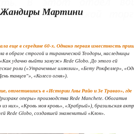
о Жандиры Мартини
ла еще в середине 60-х. Однако первая известность приш
тала в образе строгой и тиранической Теодоры, наследницы
 «Как удачно выйти замуж» Rede Globo. До этого ей
еские роли («Утраченные иллюзии», «Бету Рокфеллер», «Од
ень танцев”», «Колесо огня»).
ие, отметившись в «Истории Аны Райо и Зе Травао», где
«Призраке оперы» производства Rede Manchete. Обогатив
з них», «Кровь моя кровь», «Храбрый»), бразильская акт
ией Rede Globo, создавшей знаменитый «Клон».