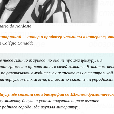
rio do Nordeste
аторракой — актер и продюсер упоминал в интервью, чт
в Colégio Canadá:
в пьесе Плинио Маркоса, но она не прошла цензуру, и я
чшие времена и просто засел в своей комнате. В этот моме
 поучаствовать в любительских спектаклях с театральной
а вернула меня к жизни, и я, можно сказать, переродился»
Паулу, где связали свои биографии со Школой драматическ
му моменту девушка успела получить первое высшее
 родного города, где изучала литературу.