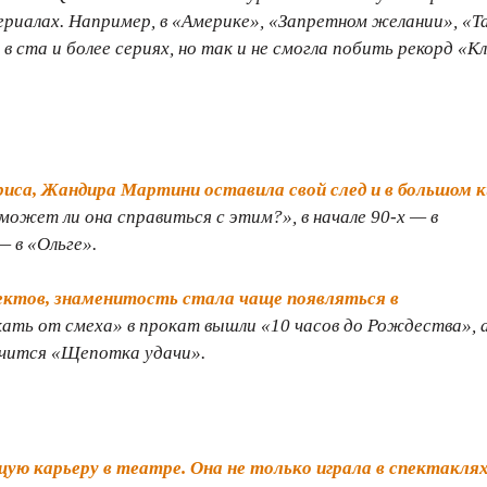
ериалах. Например, в «Америке», «Запретном желании», «Т
в ста и более сериях, но так и не смогла побить рекорд «К
иса, Жандира Мартини оставила свой след и в большом к
Сможет ли она справиться с этим?», в начале 90-х — в
— в «Ольге».
оектов, знаменитость стала чаще появляться в
ть от смеха» в прокат вышли «10 часов до Рождества», 
ачится «Щепотка удачи».
ую карьеру в театре. Она не только играла в спектакля