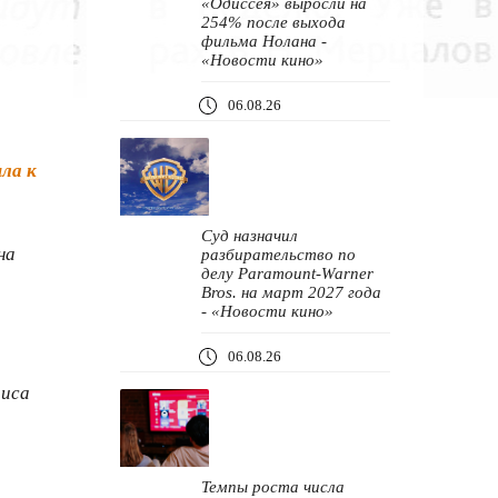
«Одиссея» выросли на
254% после выхода
фильма Нолана -
«Новости кино»
06.08.26
ла к
Суд назначил
на
разбирательство по
делу Paramount-Warner
Bros. на март 2027 года
- «Новости кино»
06.08.26
риса
Темпы роста числа