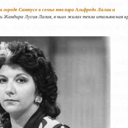
м городе Сантусе в семье ювелира Альфредо Лалии и
 Жандира Лусия Лалия, в чьих жилах текла итальянская кр