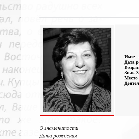
Имя:
→
Дата 
Возрас
Знак З
Место
Деятел
О знаменитости
Дата рождения