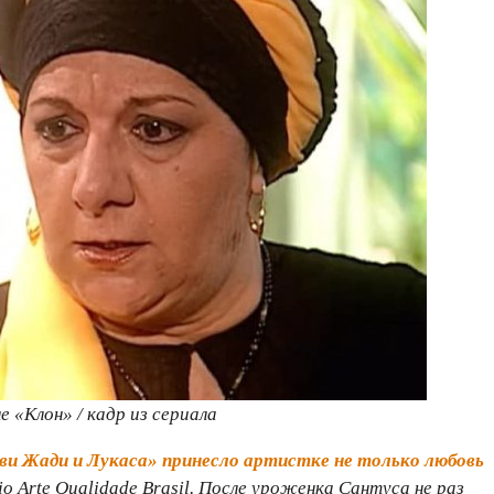
 «Клон» / кадр из сериала
ви Жади и Лукаса» принесло артистке не только любовь
io Arte Qualidade Brasil. После уроженка Сантуса не раз