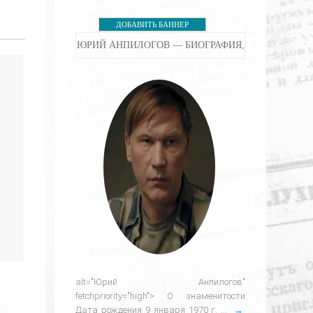
ДОБАВИТЬ БАННЕР
ЮРИЙ АНПИЛОГОВ — БИОГРАФИЯ,
alt="Юрий Анпилогов"
fetchpriority="high"> О знаменитости
Дата рождения 9 января 1970 г. ...
→