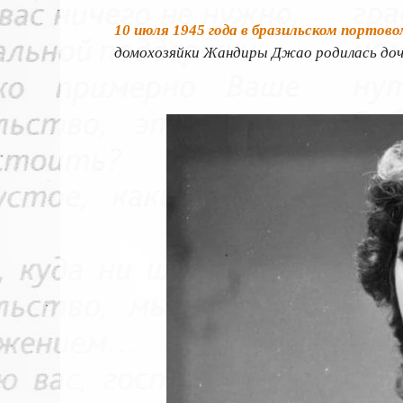
10 июля 1945 года в бразильском портово
домохозяйки Жандиры Джао родилась дочь