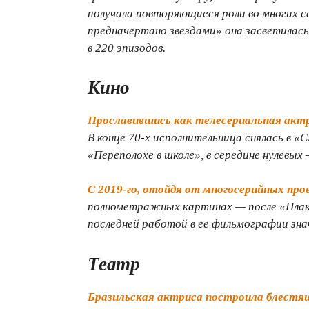
получала повторяющиеся роли во многих с
предначертано звездами» она засветилась 
в 220 эпизодов.
Кино
Прославившись как телесериальная актр
В конце 70-х исполнительница снялась в «
«Переполохе в школе», в середине нулевых 
С 2019-го, отойдя от многосерийных пр
полнометражных картинах — после «Плака
последней работой в ее фильмографии зн
Театр
Бразильская актриса построила блестящ