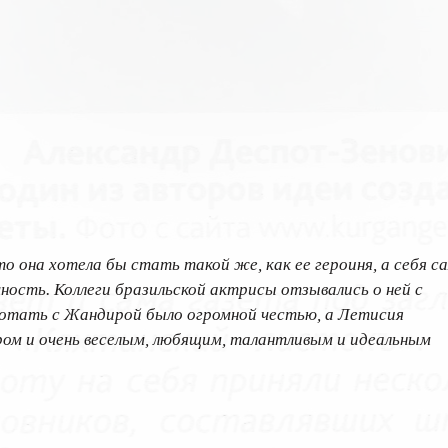
о она хотела бы стать такой же, как ее героиня, а себя с
ность. Коллеги бразильской актрисы отзывались о ней с
аботать с Жандирой было огромной честью, а Летисия
ром и очень веселым, любящим, талантливым и идеальным