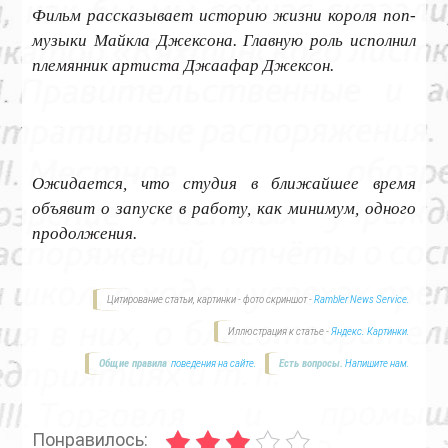
Фильм рассказывает историю жизни короля поп-
музыки Майкла Джексона. Главную роль исполнил
племянник артиста Джаафар Джексон.
Ожидается, что студия в ближайшее время
объявит о запуске в работу, как минимум, одного
продолжения.
Цитирование статьи, картинки - фото скриншот -
Rambler News Service.
Иллюстрация к статье -
Яндекс. Картинки.
Общие правила
поведения на сайте.
Есть вопросы.
Напишите нам.
Понравилось: