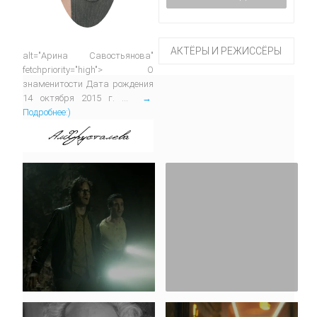
АКТЁРЫ И РЕЖИССЁРЫ
alt="Арина Савостьянова"
fetchpriority="high"> О
знаменитости Дата рождения
14 октября 2015 г. ...
→
Подробнее:)