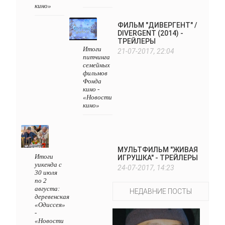
кино»
ФИЛЬМ "ДИВЕРГЕНТ" /
DIVERGENT (2014) -
ТРЕЙЛЕРЫ
Итоги
21-07-2017, 22:04
питчинга
семейных
фильмов
Фонда
кино -
«Новости
кино»
МУЛЬТФИЛЬМ "ЖИВАЯ
Итоги
ИГРУШКА" - ТРЕЙЛЕРЫ
уикенда с
24-07-2017, 14:23
30 июля
по 2
августа:
НЕДАВНИЕ ПОСТЫ
деревенская
«Одиссея»
-
«Новости